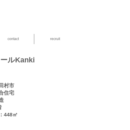
contact
recruit
ールKanki
田村市
合住宅
造
階
：448㎡