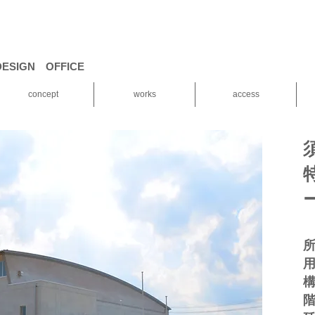
ESIGN OFFICE
concept
works
access
階