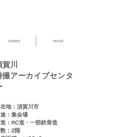
contact
recruit
須賀川
​特撮アーカイブセンタ
ー
所在地：須賀川市
用途：集会場
構造：RC造・一部鉄骨造
数：2階